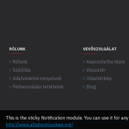
RÓLUNK
VEVŐSZOLGÁLAT
Rólunk
Kapcsolatba lépni
Szállítás
Visszatér
Adatvédelmi irányelvek
Oldaltérkép
Felhasználási feltételek
Blog
This is the sticky Notification module. You can use it for 
Copyright © 2022 &
A SEVENWAYS.BG webhely minőségi f
http://www.allaboutcookies.org/