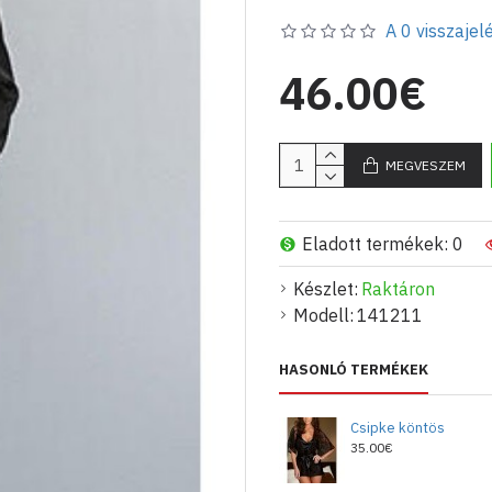
A 0 visszajelé
46.00€
MEGVESZEM
Eladott termékek: 0
Készlet:
Raktáron
Modell:
141211
HASONLÓ TERMÉKEK
Csipke köntös
35.00€