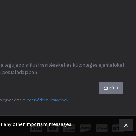
a legújabb stílusfrissítéseket és különleges ajánlatokat
a postaládájában
KÜLD
s egyet értek:
Adatvédelmi irányelvek
, or any other important messages.