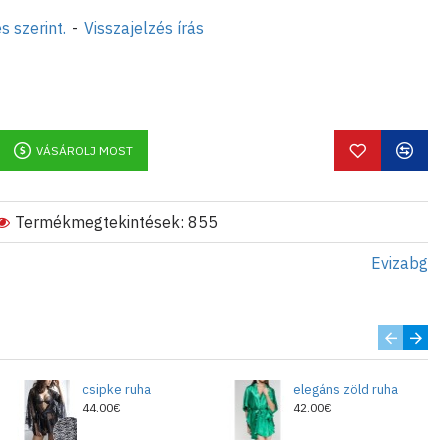
s szerint.
-
Visszajelzés írás
VÁSÁROLJ MOST
Termékmegtekintések: 855
Evizabg
csipke ruha
elegáns zöld ruha
44.00€
42.00€