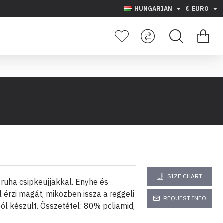
HUNGARIAN
€
EURO
SIZE CHART
ruha csipkeujjakkal. Enyhe és
l érzi magát, miközben issza a reggeli
REQUEST INFO
ól készült. Összetétel: 80% poliamid,