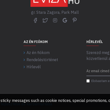
gr. Stara Zagora, Park Mall
AZ ÉN FIÓKOM
HÍRLEVÉL
Az én fiókom
Szerezd meg 
közvetlenül 
Rendeléstörténet
Hírlevél
Elolvastam e
any sticky messages such as cookie notices, special promotions
ejlesztése és karbantartása