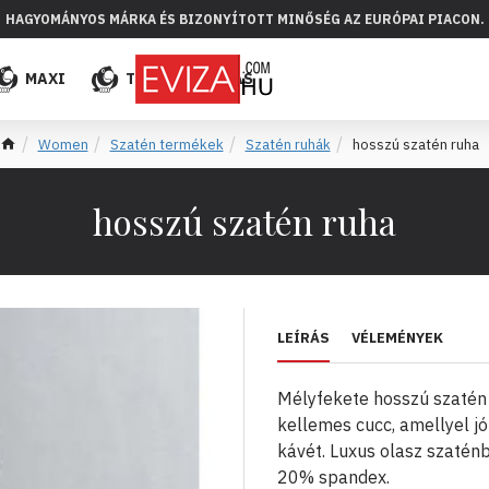
HAGYOMÁNYOS MÁRKA ÉS BIZONYÍTOTT MINŐSÉG AZ EURÓPAI PIACON.
MAXI
TÖBB
ELADÁS
Women
Szatén termékek
Szatén ruhák
hosszú szatén ruha
hosszú szatén ruha
LEÍRÁS
VÉLEMÉNYEK
Mélyfekete hosszú szatén 
kellemes cucc, amellyel jó
kávét. Luxus olasz szaténb
20% spandex.