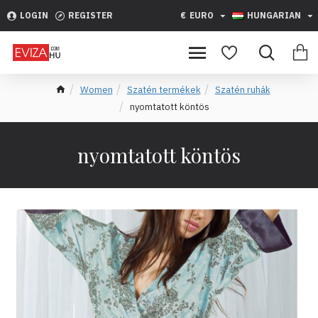
LOGIN
REGISTER
€
EURO
HUNGARIAN
Women
Szatén termékek
Szatén ruhák
nyomtatott köntös
nyomtatott köntös