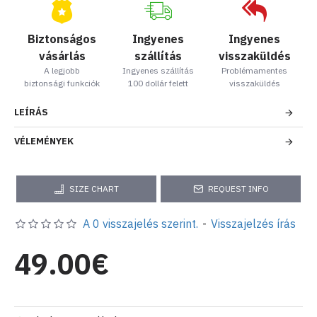
Biztonságos
Ingyenes
Ingyenes
vásárlás
szállítás
visszaküldés
A legjobb
Ingyenes szállítás
Problémamentes
biztonsági funkciók
100 dollár felett
visszaküldés
LEÍRÁS
VÉLEMÉNYEK
SIZE CHART
REQUEST INFO
A 0 visszajelés szerint.
-
Visszajelzés írás
49.00€