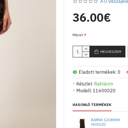
A 0 visszajelé
36.00€
Méret
MEGVESZEM
Eladott termékek: 0
Készlet:
Raktáron
Modell:
11600020
HASONLÓ TERMÉKEK
BARNA SZOKNYA
HOSSZÚ