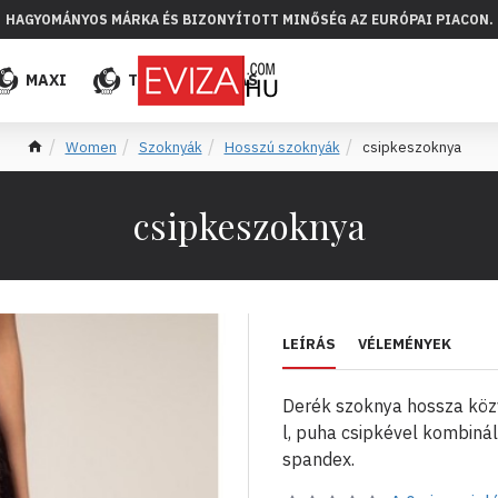
HAGYOMÁNYOS MÁRKA ÉS BIZONYÍTOTT MINŐSÉG AZ EURÓPAI PIACON.
MAXI
TÖBB
ELADÁS
Women
Szoknyák
Hosszú szoknyák
csipkeszoknya
csipkeszoknya
LEÍRÁS
VÉLEMÉNYEK
Derék szoknya hossza közv
l, puha csipkével kombiná
spandex.