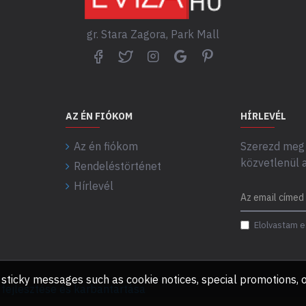
gr. Stara Zagora, Park Mall
AZ ÉN FIÓKOM
HÍRLEVÉL
Az én fiókom
Szerezd meg 
közvetlenül 
Rendeléstörténet
Hírlevél
Elolvastam e
any sticky messages such as cookie notices, special promotions
ejlesztése és karbantartása