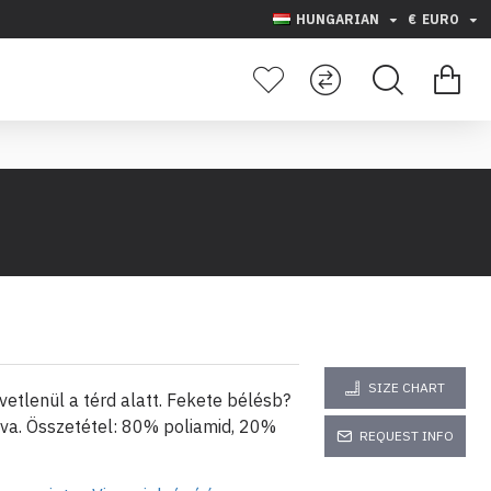
HUNGARIAN
€
EURO
SIZE CHART
etlenül a térd alatt. Fekete bélésb?
lva. Összetétel: 80% poliamid, 20%
REQUEST INFO