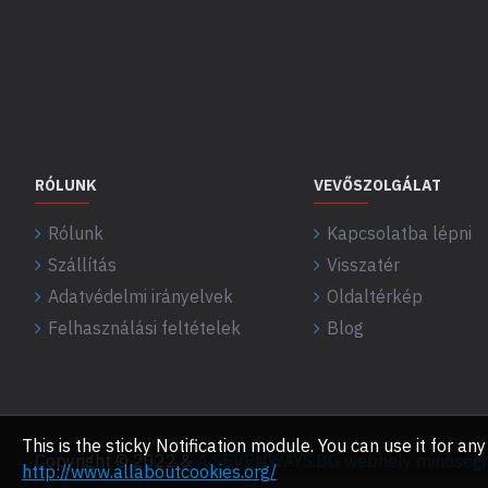
RÓLUNK
VEVŐSZOLGÁLAT
Rólunk
Kapcsolatba lépni
Szállítás
Visszatér
Adatvédelmi irányelvek
Oldaltérkép
Felhasználási feltételek
Blog
This is the sticky Notification module. You can use it for 
Copyright © 2022 &
A SEVENWAYS.BG webhely minőségi f
http://www.allaboutcookies.org/