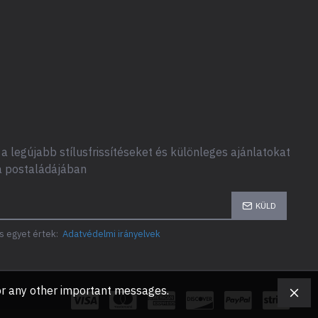
a legújabb stílusfrissítéseket és különleges ajánlatokat
a postaládájában
KÜLD
s egyet értek:
Adatvédelmi irányelvek
, or any other important messages.