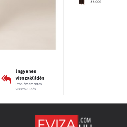
36.00€
Ingyenes
visszaküldés
Problémamentes
visszaküldés