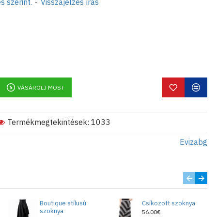
s szerint.
-
Visszajelzés írás
VÁSÁROLJ MOST
Termékmegtekintések: 1033
Evizabg
Boutique stílusú
Csíkozott szoknya
szoknya
56.00€