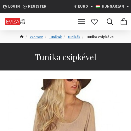
LOGIN
REGISTER
€
EURO
HUNGARIAN
Women
Tunikák
tunikák
Tunika csipkével
Tunika csipkével