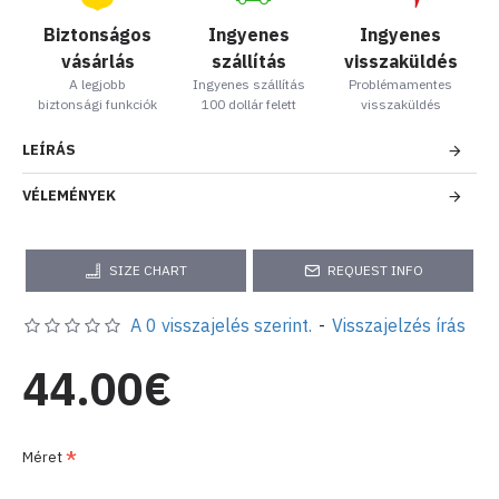
Biztonságos
Ingyenes
Ingyenes
vásárlás
szállítás
visszaküldés
A legjobb
Ingyenes szállítás
Problémamentes
biztonsági funkciók
100 dollár felett
visszaküldés
LEÍRÁS
VÉLEMÉNYEK
SIZE CHART
REQUEST INFO
A 0 visszajelés szerint.
-
Visszajelzés írás
44.00€
Méret