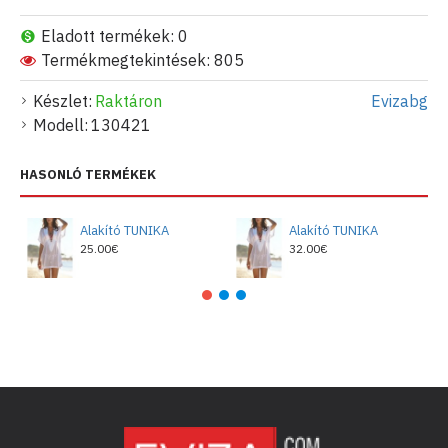
Eladott termékek: 0
Termékmegtekintések: 805
Készlet:
Raktáron
Evizabg
Modell:
130421
HASONLÓ TERMÉKEK
Alakító TUNIKA
Alakító TUNIKA
25.00€
32.00€