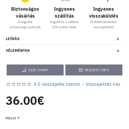
Biztonságos
Ingyenes
Ingyenes
vásárlás
szállítás
visszaküldés
A legjobb
Ingyenes szállítás
Problémamentes
biztonsági funkciók
100 dollár felett
visszaküldés
LEÍRÁS
VÉLEMÉNYEK
SIZE CHART
REQUEST INFO
A 0 visszajelés szerint.
-
Visszajelzés írás
36.00€
Méret