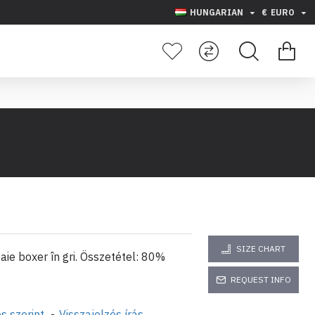
HUNGARIAN
€
EURO
SIZE CHART
aie boxer în gri. Összetétel: 80%
REQUEST INFO
s szerint.
-
Visszajelzés írás