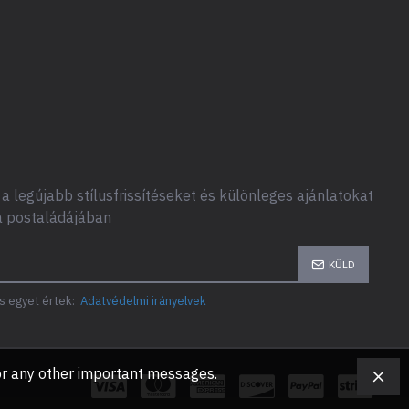
a legújabb stílusfrissítéseket és különleges ajánlatokat
a postaládájában
KÜLD
s egyet értek:
Adatvédelmi irányelvek
, or any other important messages.