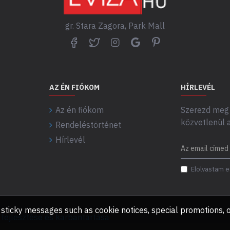
gr. Stara Zagora, Park Mall
AZ ÉN FIÓKOM
HÍRLEVÉL
Az én fiókom
Szerezd meg 
közvetlenül 
Rendeléstörténet
Hírlevél
Elolvastam e
any sticky messages such as cookie notices, special promotions
ejlesztése és karbantartása