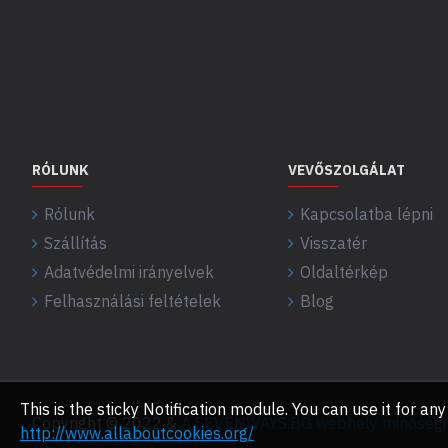
RÓLUNK
VEVŐSZOLGÁLAT
Rólunk
Kapcsolatba lépni
Szállítás
Visszatér
Adatvédelmi irányelvek
Oldaltérkép
Felhasználási feltételek
Blog
This is the sticky Notification module. You can use it for 
Copyright © 2022 &
A SEVENWAYS.BG webhely minőségi f
http://www.allaboutcookies.org/