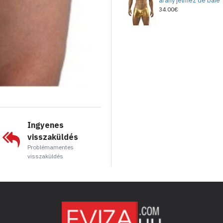
arany jelmez de baie
34.00€
Ingyenes
visszaküldés
Problémamentes
visszaküldés