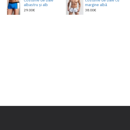
Costume de baie
costume de baie cu
albastru și alb
margine albã
29.00€
38.00€