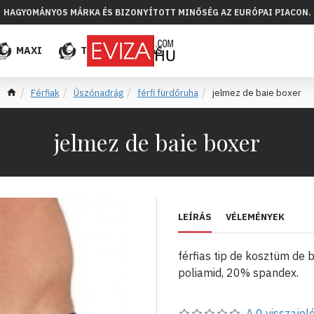
HAGYOMÁNYOS MÁRKA ÉS BIZONYÍTOTT MINŐSÉG AZ EURÓPAI PIACON.
MAXI
TÖBB
ELADÁS
Férfiak
Úszónadrág
férfi fürdőruha
jelmez de baie boxer
jelmez de baie boxer
LEÍRÁS
VÉLEMÉNYEK
férfias tip de kosztüm de b
poliamid, 20% spandex.
A 0 visszajelé