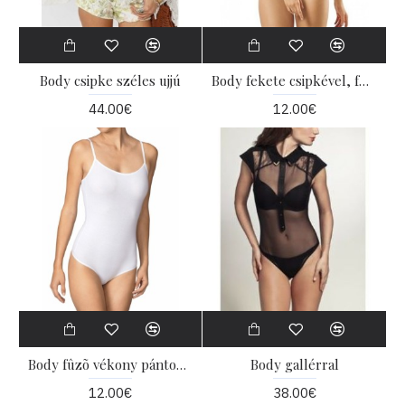
Body csipke széles ujjú
Body fekete csipkével, fűzős típus
44.00€
12.00€
Body fûzõ vékony pántokkal
Body gallérral
12.00€
38.00€