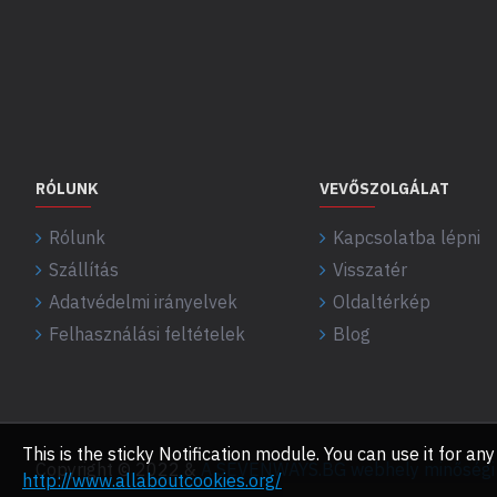
RÓLUNK
VEVŐSZOLGÁLAT
Rólunk
Kapcsolatba lépni
Szállítás
Visszatér
Adatvédelmi irányelvek
Oldaltérkép
Felhasználási feltételek
Blog
This is the sticky Notification module. You can use it for 
Copyright © 2022 &
A SEVENWAYS.BG webhely minőségi f
http://www.allaboutcookies.org/