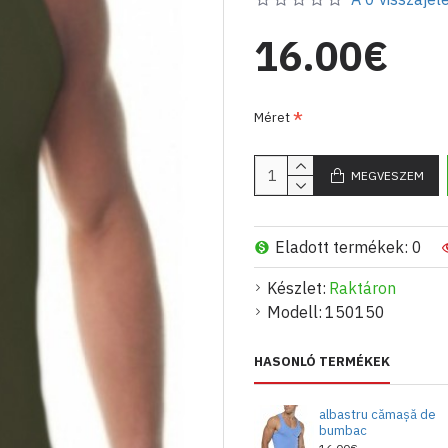
16.00€
Méret
MEGVESZEM
Eladott termékek: 0
Készlet:
Raktáron
Modell:
150150
HASONLÓ TERMÉKEK
albastru cămașă de
bumbac