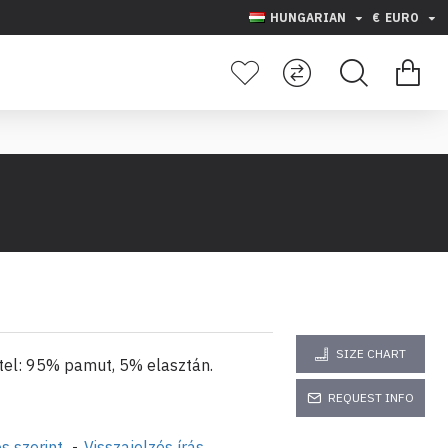
HUNGARIAN
€
EURO
SIZE CHART
étel: 95% pamut, 5% elasztán.
REQUEST INFO
s szerint.
-
Visszajelzés írás