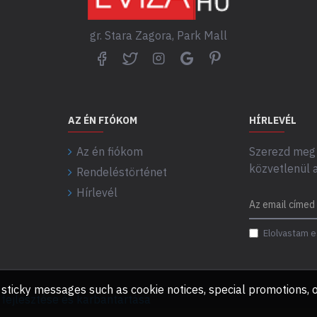
gr. Stara Zagora, Park Mall
AZ ÉN FIÓKOM
HÍRLEVÉL
Az én fiókom
Szerezd meg 
közvetlenül 
Rendeléstörténet
Hírlevél
Elolvastam e
any sticky messages such as cookie notices, special promotions
ejlesztése és karbantartása