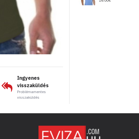
16.00€
Ingyenes
visszaküldés
Problémamentes
visszaküldés