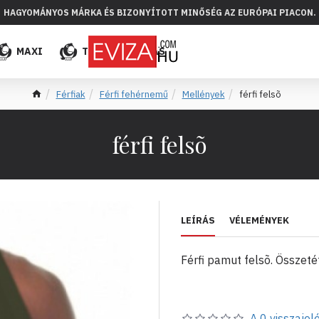
HAGYOMÁNYOS MÁRKA ÉS BIZONYÍTOTT MINŐSÉG AZ EURÓPAI PIACON.
MAXI
TÖBB
ELADÁS
Férfiak
Férfi fehérnemű
Mellények
férfi felsõ
férfi felsõ
LEÍRÁS
VÉLEMÉNYEK
Férfi pamut felsõ. Összet
A 0 visszajelé