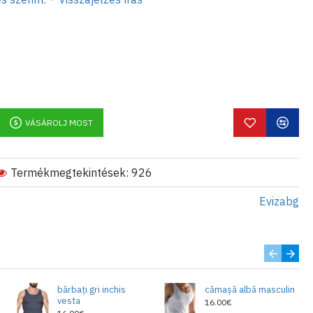
VÁSÁROLJ MOST
Termékmegtekintések: 926
Evizabg
bărbați gri inchis
cămașă albă masculin
vesta
16.00€