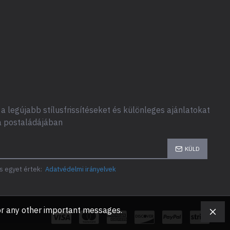
a legújabb stílusfrissítéseket és különleges ajánlatokat
a postaládájában
KÜLD
s egyet értek:
Adatvédelmi irányelvek
, or any other important messages.