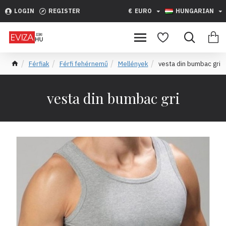
LOGIN
REGISTER
€
EURO
HUNGARIAN
Férfiak
Férfi fehérnemű
Mellények
vesta din bumbac gri
vesta din bumbac gri