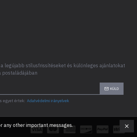
a legújabb stílusfrissítéseket és különleges ajánlatokat
a postaládájában
KÜLD
s egyet értek:
Adatvédelmi irányelvek
, or any other important messages.