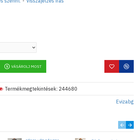
s szerint.
-
Visszajelzés írás
 95% bumbac, 5% spandex. Pentru
 0887886899.
VÁSÁROLJ MOST
Termékmegtekintések: 244680
Evizabg