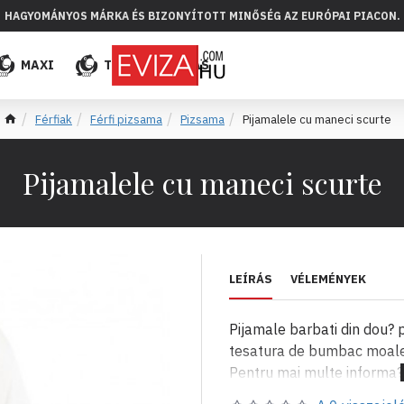
HAGYOMÁNYOS MÁRKA ÉS BIZONYÍTOTT MINŐSÉG AZ EURÓPAI PIACON.
MAXI
TÖBB
ELADÁS
Férfiak
Férfi pizsama
Pizsama
Pijamalele cu maneci scurte
Pijamalele cu maneci scurte
LEÍRÁS
VÉLEMÉNYEK
Pijamale barbati din dou? p
tesatura de bumbac moale. 
Pentru mai multe informa?i
evizabg; e-mail: evizabg@a