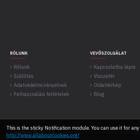
RÓLUNK
VEVŐSZOLGÁLAT
Rólunk
Kapcsolatba lépni
Szállítás
Visszatér
Adatvédelmi irányelvek
Oldaltérkép
Felhasználási feltételek
Blog
This is the sticky Notification module. You can use it for 
Copyright © 2022 &
A SEVENWAYS.BG webhely minőségi f
http://www.allaboutcookies.org/