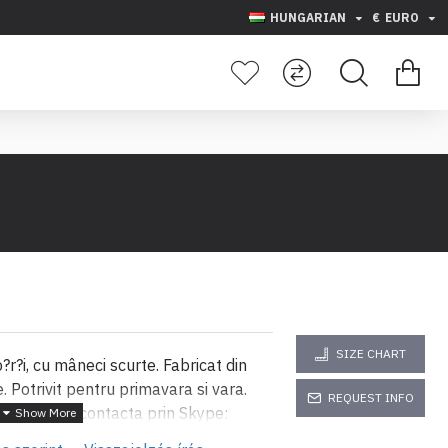
HUNGARIAN
€
EURO
SIZE CHART
?r?i, cu mâneci scurte. Fabricat din
Potrivit pentru primavara si vara.
REQUEST INFO
i ne pute?i contacta prin Skype:
bv.bg vagy prin telefon: