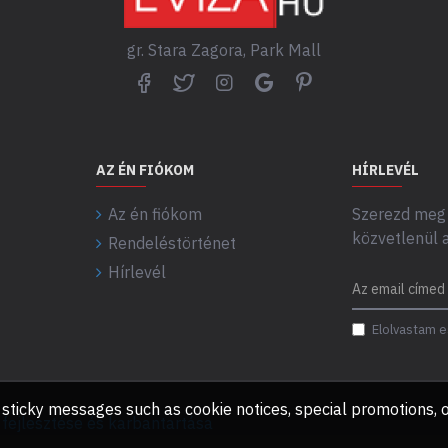
gr. Stara Zagora, Park Mall
AZ ÉN FIÓKOM
HÍRLEVÉL
Az én fiókom
Szerezd meg 
közvetlenül 
Rendeléstörténet
Hírlevél
Elolvastam e
any sticky messages such as cookie notices, special promotions
ejlesztése és karbantartása