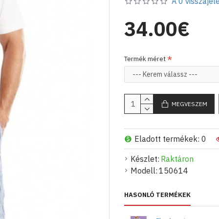
A 0 visszajelé
0888756677. Összetétel:
en-gros Comenzi telefon:
34.00€
Termék méret
MEGVESZEM
Eladott termékek: 0
Készlet:
Raktáron
Modell:
150614
HASONLÓ TERMÉKEK