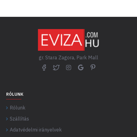
gr. Stara Zagora, Park Mall
RÓLUNK
Rólunk
Szállítás
Adatvédelmi irányelvek