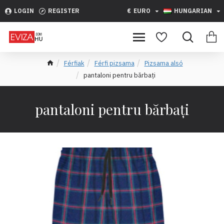
LOGIN
REGISTER
€
EURO
HUNGARIAN
Férfiak
Férfi pizsama
Pizsama alsó
pantaloni pentru bărbați
pantaloni pentru bărbați