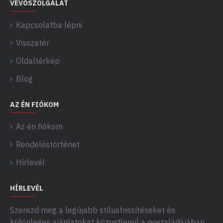
VEVŐSZOLGÁLAT
Kapcsolatba lépni
Visszatér
Oldaltérkép
Blog
AZ ÉN FIÓKOM
Az én fiókom
Rendeléstörténet
Hírlevél
HÍRLEVÉL
Szerezd meg a legújabb stílusfrissítéseket és
különleges ajánlatokat közvetlenül a postaládájában