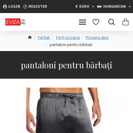
LOGIN
REGISTER
€
EURO
HUNGARIAN
Férfiak
Férfi pizsama
Pizsama alsó
pantaloni pentru bărbați
pantaloni pentru bărbați