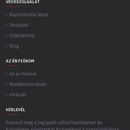
VEVŐSZOLGÁLAT
Kapcsolatba lépni
Visszatér
Oldaltérkép
Blog
AZ ÉN FIÓKOM
Az én fiókom
Rendeléstörténet
Hírlevél
HÍRLEVÉL
Szerezd meg a legújabb stílusfrissítéseket és
különleges ajánlatokat közvetlenül a postaládájában