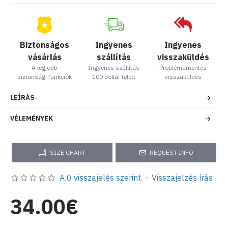
Biztonságos
Ingyenes
Ingyenes
vásárlás
szállítás
visszaküldés
A legjobb
Ingyenes szállítás
Problémamentes
biztonsági funkciók
100 dollár felett
visszaküldés
LEÍRÁS
VÉLEMÉNYEK
SIZE CHART
REQUEST INFO
A 0 visszajelés szerint.
-
Visszajelzés írás
34.00€