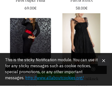
Piros csipke ruha
PIROS RUHA
69.00€
58.00€
This is the sticky Notification module. You can use it
for any sticky messages such as cookie notices,
special promotions, or any other important
FILTER PRODUCTS
messages.
http://www.allaboutcookies.org/
ruha szatén övvel
ruha terhes nõknek
45.00€
68.00€