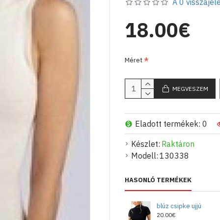
A 0 visszajelé
18.00€
Méret
MEGVESZEM
Eladott termékek: 0
Készlet:
Raktáron
Modell:
130338
HASONLÓ TERMÉKEK
blúz csipke ujjú
20.00€