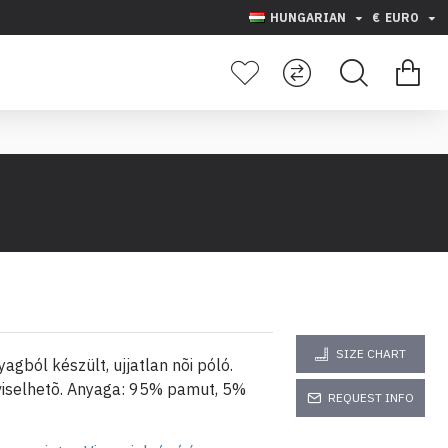
HUNGARIAN
€
EURO
SIZE CHART
gból készült, ujjatlan nõi póló.
viselhetõ. Anyaga: 95% pamut, 5%
REQUEST INFO