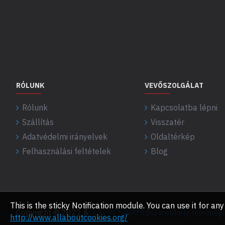
RÓLUNK
VEVŐSZOLGÁLAT
Rólunk
Kapcsolatba lépni
Szállítás
Visszatér
Adatvédelmi irányelvek
Oldaltérkép
Felhasználási feltételek
Blog
This is the sticky Notification module. You can use it for 
Copyright © 2022 &
A SEVENWAYS.BG webhely minőségi f
http://www.allaboutcookies.org/