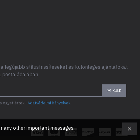
a legújabb stílusfrissítéseket és különleges ajánlatokat
a postaládájában
KÜLD
s egyet értek:
Adatvédelmi irányelvek
, or any other important messages.