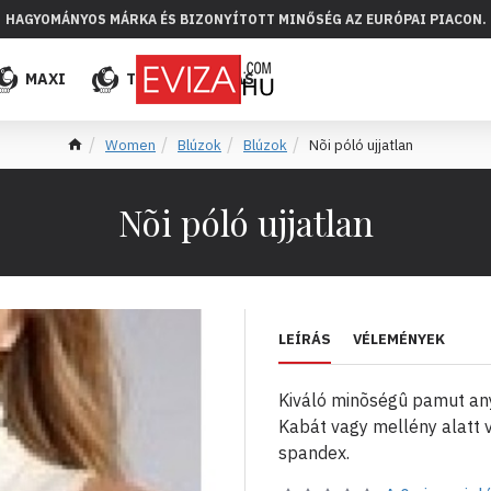
HAGYOMÁNYOS MÁRKA ÉS BIZONYÍTOTT MINŐSÉG AZ EURÓPAI PIACON.
MAXI
TÖBB
ELADÁS
Women
Blúzok
Blúzok
Nõi póló ujjatlan
Nõi póló ujjatlan
LEÍRÁS
VÉLEMÉNYEK
Kiváló minõségû pamut anya
Kabát vagy mellény alatt 
spandex.