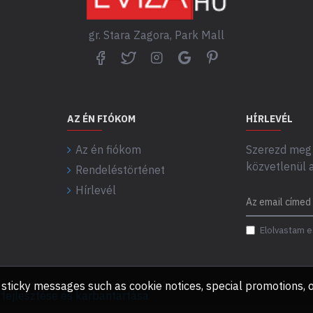
gr. Stara Zagora, Park Mall
AZ ÉN FIÓKOM
HÍRLEVÉL
Az én fiókom
Szerezd meg 
közvetlenül 
Rendeléstörténet
Hírlevél
Elolvastam e
any sticky messages such as cookie notices, special promotions
ejlesztése és karbantartása