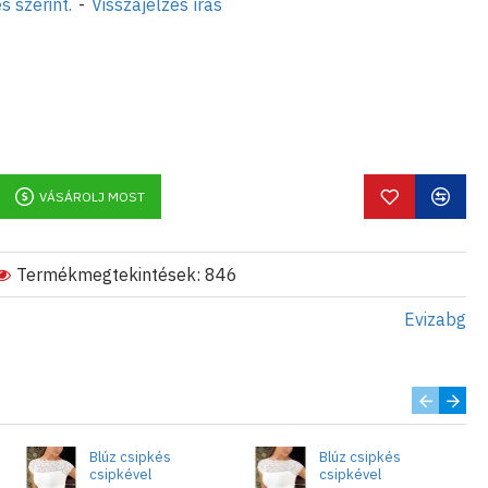
s szerint.
-
Visszajelzés írás
VÁSÁROLJ MOST
Termékmegtekintések: 846
Evizabg
Blúz csipkés
Blúz csipkés
csipkével
csipkével