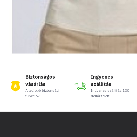
Biztonságos
Ingyenes
vásárlás
szállítás
A legjobb biztonsági
Ingyenes szállítás 100
funkciók
dollár felett