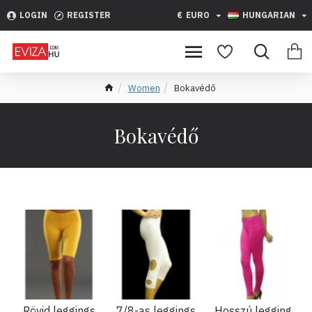
LOGIN
REGISTER
€
EURO
HUNGARIAN
Women
Bokavédő
Bokavédő
Rövid leggings
7/8-as leggings
Hosszú legging