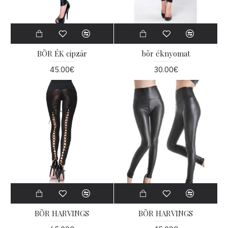
BÕR ÉK cipzár
bõr éknyomat
45.00€
30.00€
BÕR HARVINGS
BÕR HARVINGS