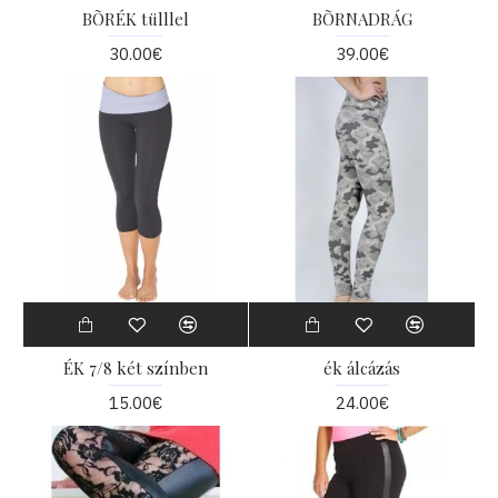
BÕRÉK tülllel
BÕRNADRÁG
30.00€
39.00€
ÉK 7/8 két színben
ék álcázás
15.00€
24.00€