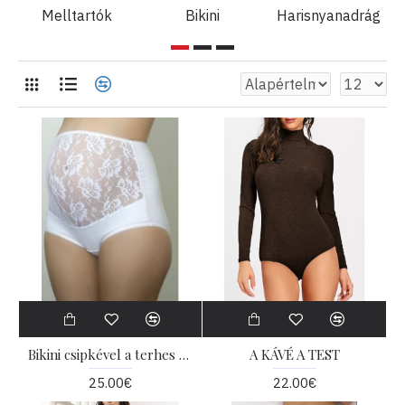
Melltartók
Bikini
Harisnyanadrág
Bikini csipkével a terhes nők számára
A KÁVÉ A TEST
25.00€
22.00€