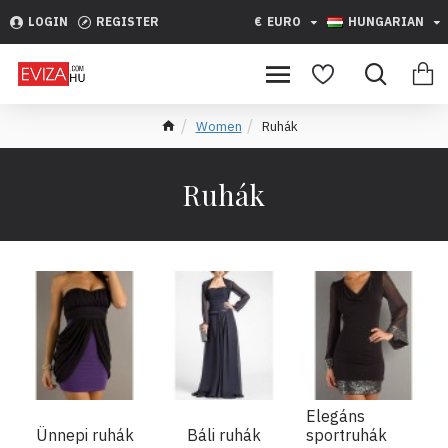
LOGIN
REGISTER
€
EURO
HUNGARIAN
Women
Ruhák
Ruhák
Elegáns
Ünnepi ruhák
Báli ruhák
sportruhák