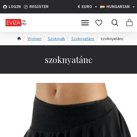
LOGIN
REGISTER
€
EURO
HUNGARIAN
Women
Szoknyák
Szoknyatánc
szoknyatánc
szoknyatánc