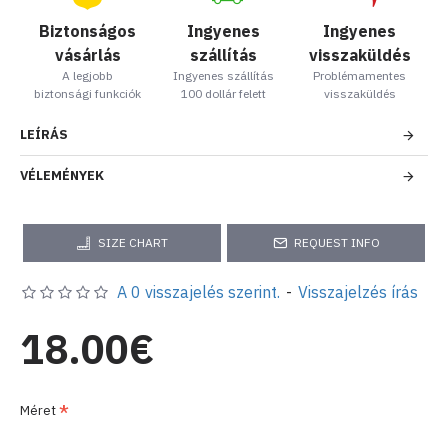
Biztonságos
Ingyenes
Ingyenes
vásárlás
szállítás
visszaküldés
A legjobb
Ingyenes szállítás
Problémamentes
biztonsági funkciók
100 dollár felett
visszaküldés
LEÍRÁS
VÉLEMÉNYEK
SIZE CHART
REQUEST INFO
A 0 visszajelés szerint.
-
Visszajelzés írás
18.00€
Méret