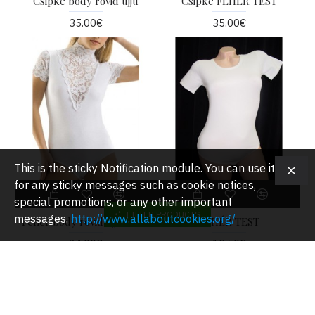
Csipke body rövid ujjú
Csipke FEHÉR TEST
35.00€
35.00€
This is the sticky Notification module. You can use it
for any sticky messages such as cookie notices,
special promotions, or any other important
FILTER PRODUCTS
messages.
http://www.allaboutcookies.org/
Fehér body rövid ujjal és csipkével
FEHÉR TEST
24.00€
13.50€