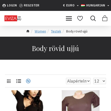
LOGIN
REGISTER
€
EURO
HUNGARIAN
Women
Testek
Body rövid ujjú
Body rövid ujjú