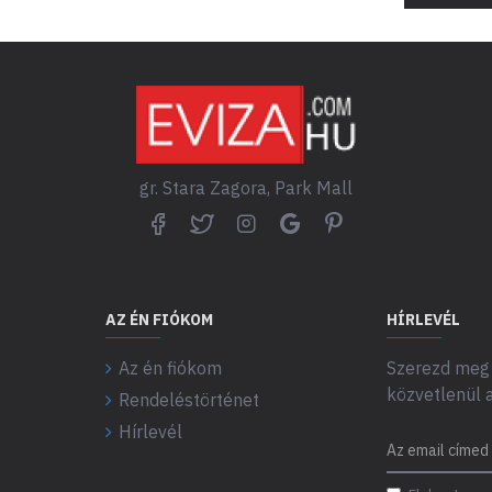
gr. Stara Zagora, Park Mall
AZ ÉN FIÓKOM
HÍRLEVÉL
Az én fiókom
Szerezd meg 
közvetlenül 
Rendeléstörténet
Hírlevél