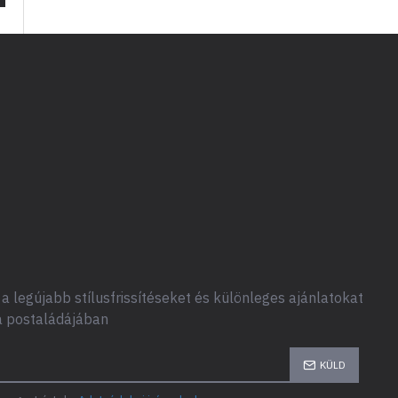
a legújabb stílusfrissítéseket és különleges ajánlatokat
a postaládájában
KÜLD