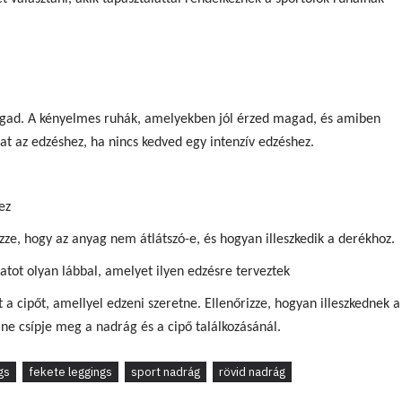
magad. A kényelmes ruhák, amelyekben jól érzed magad, és amiben
at az edzéshez, ha nincs kedved egy intenzív edzéshez.
ez
izze, hogy az anyag nem átlátszó-e, és hogyan illeszkedik a derékhoz.
atot olyan lábbal, amelyet ilyen edzésre terveztek
t a cipőt, amellyel edzeni szeretne. Ellenőrizze, hogyan illeszkednek a
ne csípje meg a nadrág és a cipő találkozásánál.
gs
fekete leggings
sport nadrág
rövid nadrág