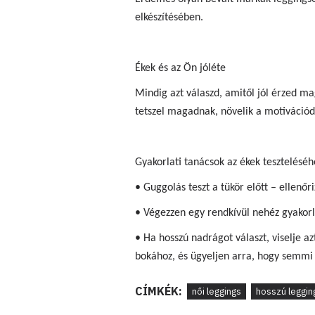
elkészítésében.
Ékek és az Ön jóléte
Mindig azt válaszd, amitől jól érzed 
tetszel magadnak, növelik a motivációd
Gyakorlati tanácsok az ékek teszteléséh
• Guggolás teszt a tükör előtt – ellenőr
• Végezzen egy rendkívül nehéz gyakorl
• Ha hosszú nadrágot választ, viselje az
bokához, és ügyeljen arra, hogy semmi 
CÍMKÉK:
női leggings
hosszú leggin