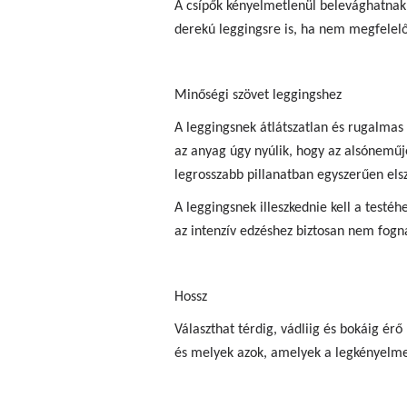
A csípők kényelmetlenül belevághatnak 
derekú leggingsre is, ha nem megfelelő
Minőségi szövet leggingshez
A leggingsnek átlátszatlan és rugalmas 
az anyag úgy nyúlik, hogy az alsóneműje
legrosszabb pillanatban egyszerűen els
A leggingsnek illeszkednie kell a testéhez
az intenzív edzéshez biztosan nem fog
Hossz
Választhat térdig, vádliig és bokáig ér
és melyek azok, amelyek a legkényelm