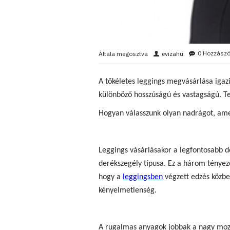
0 Hozzászó
Általa megosztva
evizahu
A tökéletes leggings megvásárlása igaz
különböző hosszúságú és vastagságú. T
Hogyan válasszunk olyan nadrágot, amel
Leggings vásárlásakor a legfontosabb do
derékszegély típusa. Ez a három tényez
hogy a
leggingsben
végzett edzés közben
kényelmetlenség.
A rugalmas anyagok jobbak a nagy mozgá