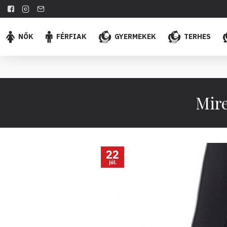
NŐK
FÉRFIAK
GYERMEKEK
TERHES
Mire
22
júl.