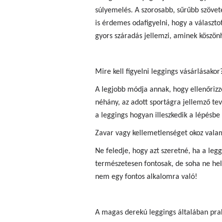
súlyemelés. A szorosabb, sűrűbb szövet
is érdemes odafigyelni, hogy a választo
gyors száradás jellemzi, aminek köszön
Mire kell figyelni leggings vásárlásakor
A legjobb módja annak, hogy ellenőrizze
néhány, az adott sportágra jellemző tev
a leggings hogyan illeszkedik a lépésbe
Zavar vagy kellemetlenséget okoz vala
Ne feledje, hogy azt szeretné, ha a le
természetesen fontosak, de soha ne he
nem egy fontos alkalomra való!
A magas derekú leggings általában prak