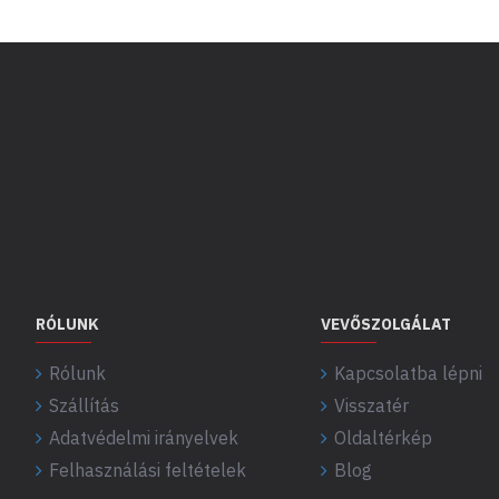
RÓLUNK
VEVŐSZOLGÁLAT
Rólunk
Kapcsolatba lépni
Szállítás
Visszatér
Adatvédelmi irányelvek
Oldaltérkép
Felhasználási feltételek
Blog