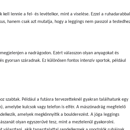
ell lennie a fel- és levételkor, mint a viselése. Ezzel a ruhadarabba
us, hanem csak azt mutatja, hogy a leggings nem passzol a testedhez
megjelenjen a nadrágodon. Ezért válasszon olyan anyagokat és
 és gyorsan száradnak. Ez különösen fontos intenzív sportok, például
oz szabtak. Például a futásra tervezetteknél gyakran találhatunk egy
en), amelybe kulcsok vagy telefon is elfér. A mászónadrág megfelelő
ndelkezik, amelyek megkönnyítik a boulderezést. A jóga leggings
 ászanát olyan egyszerűvé tesz, mint a meztelenül gyakorolni.
 választani, akik tapasztalattal rendelkeznek a sportolók ruháinak