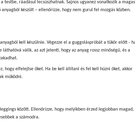
a testbe, ráadásul lecsúszhatnak. Sajnos ugyanez vonatkozik a magas
 anyagból készült – ellenőrizze, hogy nem gurul fel mozgás közben.
anyagból kell készülnie. Végezze el a guggoláspróbát a tükör előtt - h
 láthatóvá válik, az azt jelenti, hogy az anyag rossz minőségű, és a
zakadhat.
, hogy elfelejtse őket. Ha be kell állítani és fel kell húzni őket, akkor
nak működni.
ő leggings között. Ellenőrizze, hogy melyikben érzed legjobban magad,
esebbek a számodra.