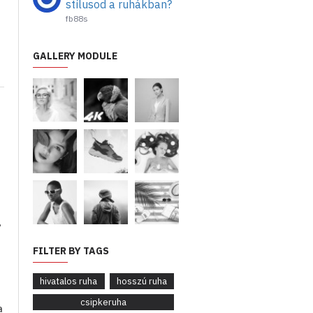
stílusod a ruhákban?
fb88s
GALLERY MODULE
,
FILTER BY TAGS
hivatalos ruha
hosszú ruha
csipkeruha
a