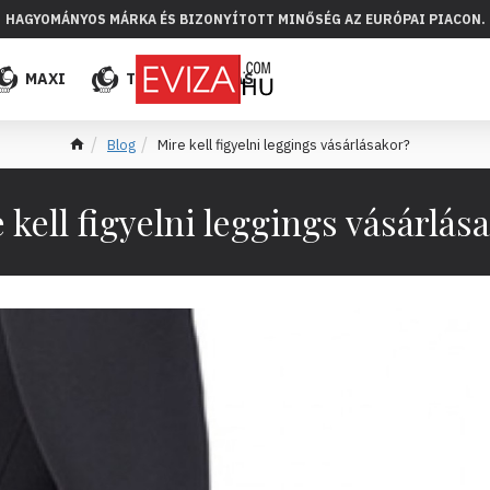
HAGYOMÁNYOS MÁRKA ÉS BIZONYÍTOTT MINŐSÉG AZ EURÓPAI PIACON.
MAXI
TÖBB
ELADÁS
Blog
Mire kell figyelni leggings vásárlásakor?
 kell figyelni leggings vásárlás