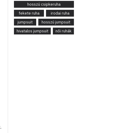
hosszú csipkeruha
fekete ruha
irodai ruha
jumpsuit
hosszú jumpsuit
hivatalos jumpsuit
női ruhák
.