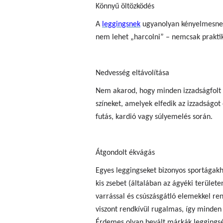
Könnyű öltözködés
A
leggingsnek
ugyanolyan kényelmesnek k
nem lehet „harcolni” – nemcsak praktik
Nedvesség eltávolítása
Nem akarod, hogy minden izzadságfolt 
színeket, amelyek elfedik az izzadságot
futás, kardió vagy súlyemelés során.
Átgondolt ékvágás
Egyes leggingseket bizonyos sportágakh
kis zsebet (általában az ágyéki terület
varrással és csúszásgátló elemekkel re
viszont rendkívül rugalmas, így minden
Érdemes olyan bevált márkák leggingsét