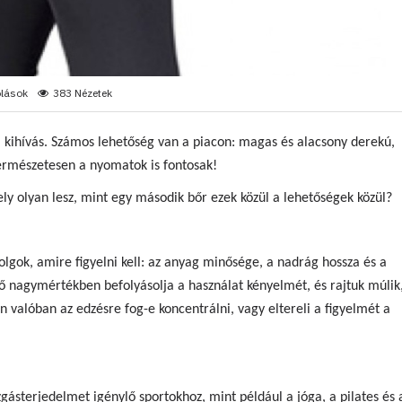
lások
383 Nézetek
i kihívás. Számos lehetőség van a piacon: magas és alacsony derekú,
ermészetesen a nyomatok is fontosak!
y olyan lesz, mint egy második bőr ezek közül a lehetőségek közül?
lgok, amire figyelni kell: az anyag minősége, a nadrág hossza és a
ő nagymértékben befolyásolja a használat kényelmét, és rajtuk múlik
 valóban az edzésre fog-e koncentrálni, vagy eltereli a figyelmét a
sterjedelmet igénylő sportokhoz, mint például a jóga, a pilates és 