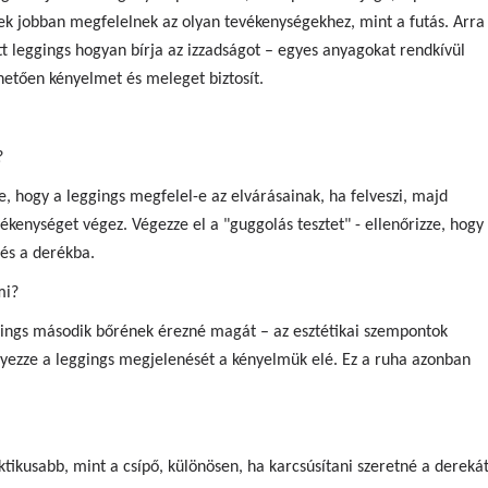
ek jobban megfelelnek az olyan tevékenységekhez, mint a futás. Arra
tt leggings hogyan bírja az izzadságot – egyes anyagokat rendkívül
hetően kényelmet és meleget biztosít.
?
, hogy a leggings megfelel-e az elvárásainak, ha felveszi, majd
ékenységet végez. Végezze el a "guggolás tesztet" - ellenőrizze, hogy
 és a derékba.
mi?
ggings második bőrének érezné magát – az esztétikai szempontok
lyezze a leggings megjelenését a kényelmük elé. Ez a ruha azonban
tikusabb, mint a csípő, különösen, ha karcsúsítani szeretné a derekát