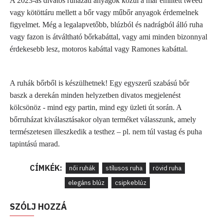
A 2023-as divatos ruházati anyagok közül a már említett tweed
vagy kötöttáru mellett a bőr vagy műbőr anyagok érdemelnek
figyelmet. Még a legalapvetőbb, blúzból és nadrágból álló ruha
vagy fazon is átváltható bőrkabáttal, vagy ami minden bizonnyal
érdekesebb lesz, motoros kabáttal vagy Ramones kabáttal.
A ruhák bőrből is készülhetnek! Egy egyszerű szabású bőr
baszk a derekán minden helyzetben divatos megjelenést
kölcsönöz - mind egy partin, mind egy üzleti út során. A
bőrruházat kiválasztásakor olyan terméket válasszunk, amely
természetesen illeszkedik a testhez – pl. nem túl vastag és puha
tapintású marad.
CÍMKÉK:
női ruhák
stílusos ruha
rövid ruha
elegáns blúz
csipkeblúz
SZÓLJ HOZZÁ