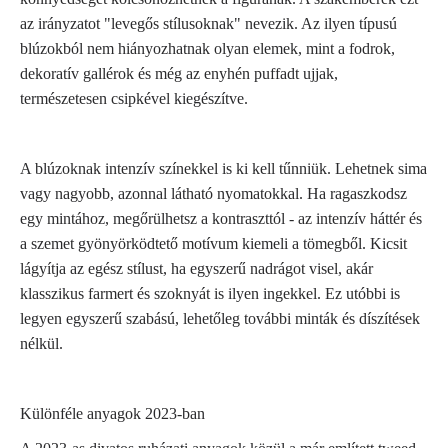
az irányzatot "levegős stílusoknak" nevezik. Az ilyen típusú
blúzokból nem hiányozhatnak olyan elemek, mint a fodrok,
dekoratív gallérok és még az enyhén puffadt ujjak,
természetesen csipkével kiegészítve.
A blúzoknak intenzív színekkel is ki kell tűnniük. Lehetnek sima
vagy nagyobb, azonnal látható nyomatokkal. Ha ragaszkodsz
egy mintához, megőrülhetsz a kontraszttól - az intenzív háttér és
a szemet gyönyörködtető motívum kiemeli a tömegből. Kicsit
lágyítja az egész stílust, ha egyszerű nadrágot visel, akár
klasszikus farmert és szoknyát is ilyen ingekkel. Ez utóbbi is
legyen egyszerű szabású, lehetőleg további minták és díszítések
nélkül.
Különféle anyagok 2023-ban