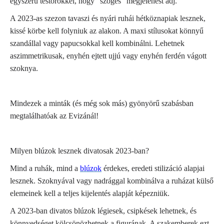
egyszerű testőrökkel, hogy "szöges" megjelenést adj.
A 2023-as szezon tavaszi és nyári ruhái hétköznapiak lesznek,
kissé körbe kell folyniuk az alakon. A maxi stílusokat könnyű
szandállal vagy papucsokkal kell kombinálni. Lehetnek
aszimmetrikusak, enyhén ejtett ujjú vagy enyhén ferdén vágott
szoknya.
Mindezek a minták (és még sok más) gyönyörű szabásban
megtalálhatóak az Evizánál!
Milyen blúzok lesznek divatosak 2023-ban?
Mind a ruhák, mind a
blúzok
érdekes, eredeti stilizáció alapjai
lesznek. Szoknyával vagy nadrággal kombinálva a ruházat külső
elemeinek kell a teljes kijelentés alapját képezniük.
A 2023-ban divatos blúzok légiesek, csipkések lehetnek, és
könnyedséget kölcsönözhetnek a figurának. A szakemberek ezt