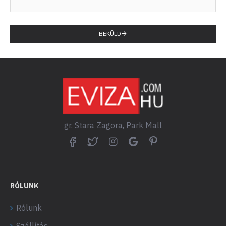
BEKŰLD
gr. Stara Zagora, Park Mall
RÓLUNK
Rólunk