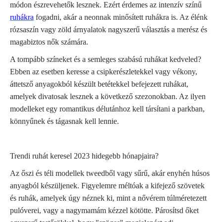
módon észrevehetők lesznek. Ezért érdemes az intenzív színű
ruhákra
fogadni, akár a neonnak minősített ruhákra is. Az élénk
rózsaszín vagy zöld árnyalatok nagyszerű választás a merész és
magabiztos nők számára.
A tompább színeket és a semleges szabású ruhákat kedveled?
Ebben az esetben keresse a csipkerészletekkel vagy vékony,
áttetsző anyagokból készült betétekkel befejezett ruhákat,
amelyek divatosak lesznek a következő szezonokban. Az ilyen
modelleket egy romantikus délutánhoz kell társítani a parkban,
könnyűnek és tágasnak kell lennie.
Trendi ruhát keresel 2023 hidegebb hónapjaira?
Az őszi és téli modellek tweedből vagy sűrű, akár enyhén húsos
anyagból készüljenek. Figyelemre méltóak a kifejező szövetek
és ruhák, amelyek úgy néznek ki, mint a nővérem túlméretezett
pulóverei, vagy a nagymamám kézzel kötötte. Párosítsd őket